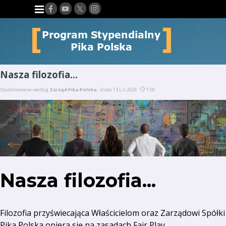
Przejdź do treści
Pomiń menu
Nasza filozofia...
Opublikowane według
Zarząd Pika Polska
· środa 13 Lis 2024 ·
1:00
Nasza filozofia...
Filozofia przyświecająca Właścicielom oraz Zarządowi Spółki
Pika Polska opiera się na zasadach Fair Play