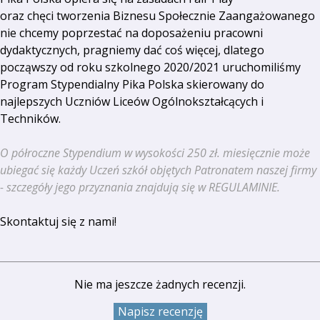
oraz chęci tworzenia Biznesu Społecznie Zaangażowanego
nie chcemy poprzestać na doposażeniu pracowni
dydaktycznych, pragniemy dać coś więcej, dlatego
począwszy od roku szkolnego 2020/2021 uruchomiliśmy
Program Stypendialny Pika Polska skierowany do
najlepszych Uczniów Liceów Ogólnokształcących i
Techników.
O półroczne Stypendium w wysokości 250 zł. miesięcznie może
ubiegać się każdy Uczeń szkół objętych Patronatem naszej firmy
- szczegóły jego przyznania znajdują się w REGULAMINIE.
Skontaktuj się z nami!
Nie ma jeszcze żadnych recenzji.